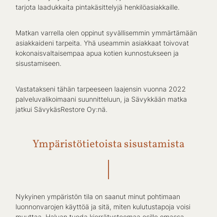
tarjota laadukkaita pintakäsittelyjä henkilöasiakkaille.
Matkan varrella olen oppinut syvällisemmin ymmärtämään
asiakkaideni tarpeita. Yhä useammin asiakkaat toivovat
kokonaisvaltaisempaa apua kotien kunnostukseen ja
sisustamiseen.
Vastatakseni tähän tarpeeseen laajensin vuonna 2022
palveluvalikoimaani suunnitteluun, ja Sävykkään matka
jatkui SävykäsRestore Oy:nä.
Ympäristötietoista sisustamista
Nykyinen ympäristön tila on saanut minut pohtimaan
luonnonvarojen käyttöä ja sitä, miten kulutustapoja voisi
muuttaa. Haluan tuoda kierrätysteemaa esille omassa