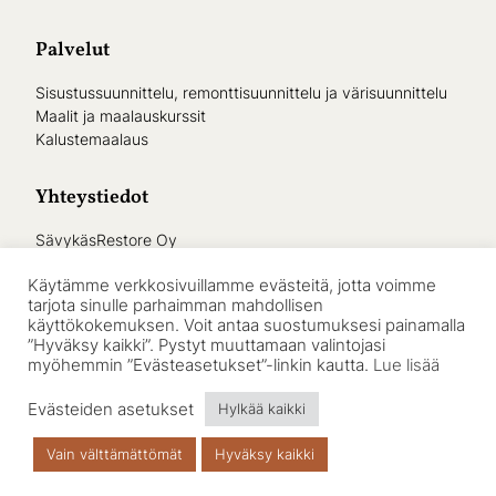
Palvelut
Sisustussuunnittelu, remonttisuunnittelu ja värisuunnittelu
Maalit ja maalauskurssit
Kalustemaalaus
Yhteystiedot
SävykäsRestore Oy
08700 Lohja
Käytämme verkkosivuillamme evästeitä, jotta voimme
045 78363 977
tarjota sinulle parhaimman mahdollisen
info@savykasrestore.fi
käyttökokemuksen. Voit antaa suostumuksesi painamalla
”Hyväksy kaikki”. Pystyt muuttamaan valintojasi
myöhemmin ”Evästeasetukset”-linkin kautta.
Lue lisää
Evästeiden asetukset
Hylkää kaikki
© SävykäsRestore Oy –
Tietosuojaseloste
WordPress-kotisivut
Helpotkotisivut.fi
Vain välttämättömät
Hyväksy kaikki
SOITA 045 78363 977