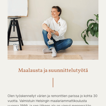
Maalausta ja suunnittelutyötä
Olen työskennellyt värien ja remonttien parissa jo kohta 30
vuotta. Valmistuin Helsingin maalariammattikoulusta
vuonna 1999, ja sen jälkeen ala on vienyt mennessään.